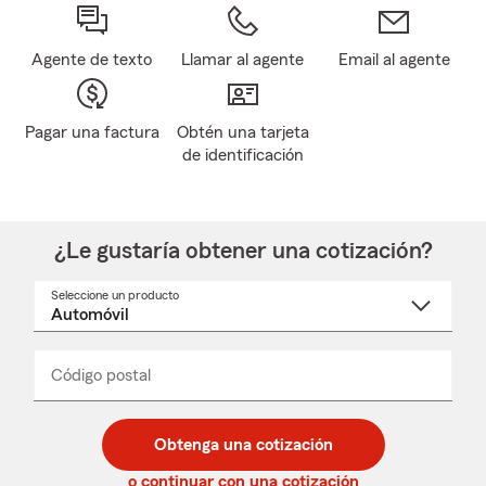
Agente de texto
Llamar al agente
Email al agente
Pagar una factura
Obtén una tarjeta
de identificación
¿Le gustaría obtener una cotización?
Seleccione un producto
Seleccione
un
nombre
de
producto
del
Código postal
Ingresa
Ingresa
_____
menú
un
un
desplegable
código
código
postal
postal
Obtenga una cotización
de
de
5
5
o continuar con una cotización