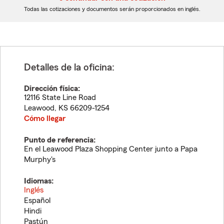
dígitos
dígitos
Todas las cotizaciones y documentos serán proporcionados en inglés.
Detalles de la oficina:
Dirección física:
12116 State Line Road
Leawood
,
KS
66209-1254
Cómo llegar
Punto de referencia:
En el Leawood Plaza Shopping Center junto a Papa
Murphy's
Idiomas:
Inglés
Español
Hindi
Pastún