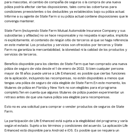
para mascotas, el cambio de compañía de seguros o la compra de una nueva
póliza podría afectar ciertas disposiciones, tales como las coberturas para
condiciones preexistentes o los deducibles ya establecidos bajo su póliza actual.
Informe a su agente de State Farm si su póliza actual contiene disposiciones que le
convenga mantener.
State Farm (incluyendo State Farm Mutual Automobile Insurance Company y sus
subsidiarias y afiliadas) no se hace responsable y no respalda ni aprueba, implícita
ni explícitamente, el contenido de ningún sitio de terceros al que se haga referencia
en este material. Los productos y servicios son ofrecidos por terceros y State
Farm no garantiza la mercantabilidad, la idoneidad ni la calidad de los productos y
servicios de terceros.
Beneficio disponible para los clientes de State Farm que han comprado una nueva
póliza de seguro de vida desde el 1 de enero de 2022. Si bien cualquier persona
mayor de 18 años puede unirse a Life Enhanced, es posible que ciertas funciones
de la aplicación, incluyendo las recompensas, no estén disponibles a menos que
tengas una póliza de seguro de vida elegible de State Farm.En este momento, los
titulares de póliza en Florida y New York no son elegibles para el programa
completo.Ten en cuenta que algunos titulares de póliza pueden experimentar un
retraso antes de que una nueva póliza sea elegible para recompensas.
Esto no es una solicitud para comprar o vender productos de seguros de State
Farm.
La participación de Life Enhanced está sujeta a la elegibilidad del programa y varía
según el estado. Sujeto a los términos y condiciones del acuerdo. La aplicación Life
Enhanced está disponible para Android e iOS. Es posible que se requiera un