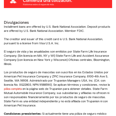
Divulgaciones
Installment loans are offered by U.S. Bank National Association. Deposit products
are offered by U.S. Bank National Association. Member FDIC.
The creditor and issuer of this credit card is U.S. Bank National Association,
pursuant to a license from Visa U.S.A. Inc.
El seguro de vida y las anualidades son emitidos por State Farm Life Insurance
Company. (Sin licencia en MA, NY y WI) State Farm Life and Accident Assurance
Company (con licencia en New York y Wisconsin) Oficinas centrales, Bloomington,
Illinois.
Los productos de seguro de mascotas son suscritos en los Estados Unidos por
American Pet Insurance Company y ZPIC Insurance Company, 6100-4th Ave S,
Seattle, WA 98108. Administrado por Trupanion Managers USA, Inc. (CA: con
licencia No. 0G22803, NPN 9588590). Se aplican términos y condiciones, revise la
póliza completa
en la página web de Trupanion para obtener detalles. State Farm
Mutual Automobile Insurance Company, sus subsidiarias y afiliadas no ofrecen ni
son responsables financieramente por los productos de seguro de mascotas.
State Farm es una entidad independiente y no está afiliada con Trupanion ni con
American Pet Insurance.
Condiciones preexistentes:
Si actualmente tiene una póliza de seguro médico