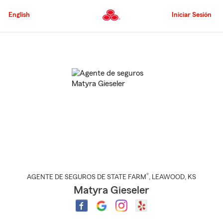
Pasar
al
English
Iniciar Sesión
contenido
principal
Comienzo
del
contenido
principal
®
AGENTE DE SEGUROS DE STATE FARM
,
LEAWOOD
, KS
Matyra Gieseler